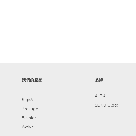
我們的產品
品牌
ALBA
SignA
SEIKO Clock
Prestige
Fashion
Active