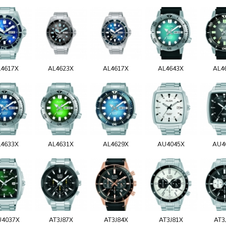
L4617X
AL4623X
AL4617X
AL4643X
AL4
L4633X
AL4631X
AL4629X
AU4045X
AU4
U4037X
AT3J87X
AT3J84X
AT3J81X
AT3