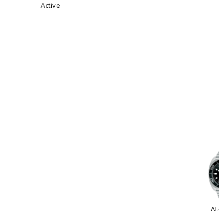
Active
AL