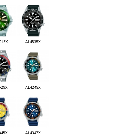
015X
AL4535X
529X
AL4249X
345X
AL4347X