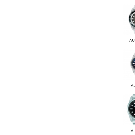
AU
A
A