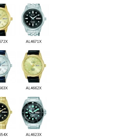
672X
AL4671X
663X
AL4662X
654X
AL4623X