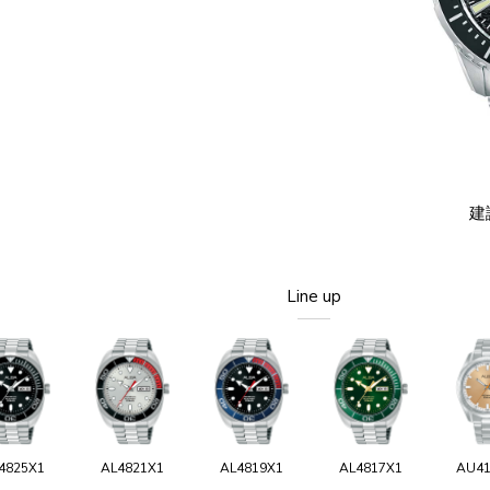
建
Line up
4825X1
AL4821X1
AL4819X1
AL4817X1
AU41