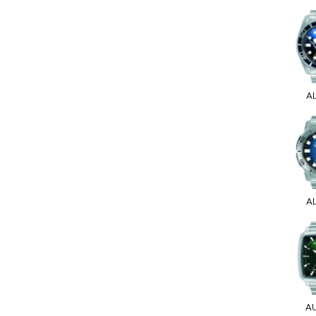
A
A
A