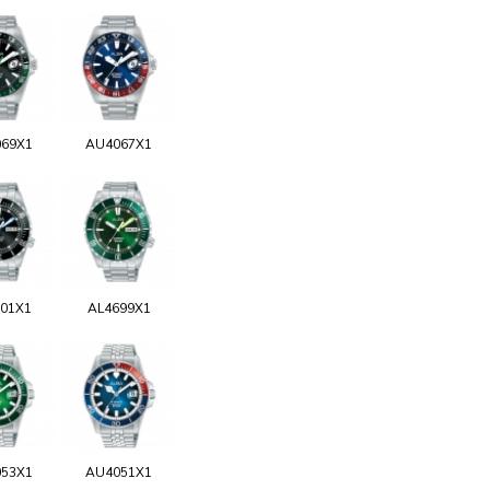
69X1
AU4067X1
01X1
AL4699X1
53X1
AU4051X1