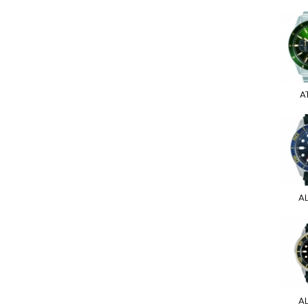
A
A
A