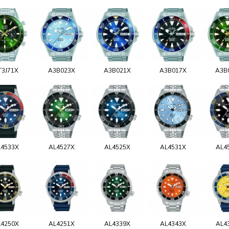
T3J71X
A3B023X
A3B021X
A3B017X
A3B
L4533X
AL4527X
AL4525X
AL4531X
AL4
L4250X
AL4251X
AL4339X
AL4343X
AL4