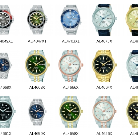
4049X1
AU4047X1
AL4703X1
AL4673X
AL4
L4669X
AL4668X
AL4666X
AL4664X
AL4
L4661X
AL4659X
AL4658X
AL4656X
AL4