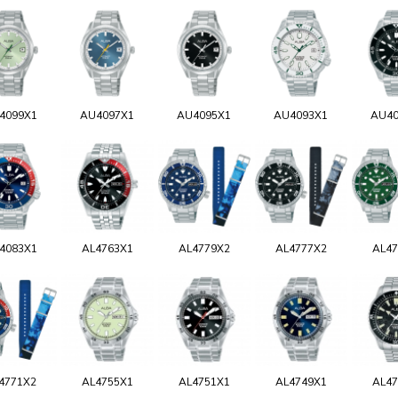
4099X1
AU4097X1
AU4095X1
AU4093X1
AU40
4083X1
AL4763X1
AL4779X2
AL4777X2
AL47
4771X2
AL4755X1
AL4751X1
AL4749X1
AL47