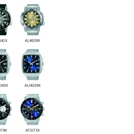
641X
AL4639X
043X
AU4039X
J79X
AT3J73X