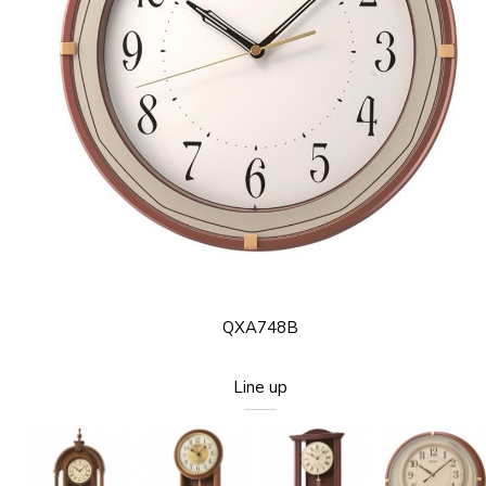
QXA748B
Line up