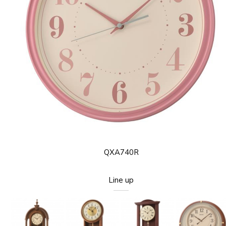
QXA740R
Line up