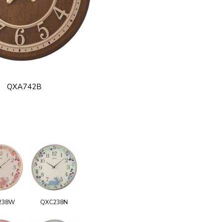
QXA742B
238W
QXC238N