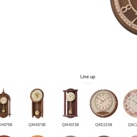
Line up
H075B
QXH073B
QXH072B
QXD215B
QXC