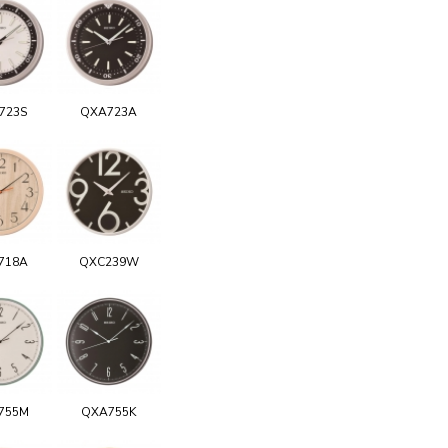
723S
QXA723A
718A
QXC239W
755M
QXA755K