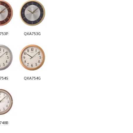
753P
QXA753G
754S
QXA754G
748B