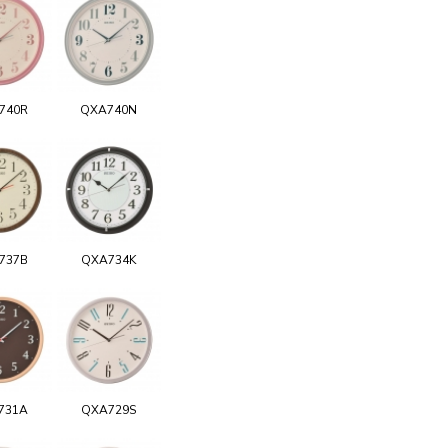
740R
QXA740N
737B
QXA734K
731A
QXA729S