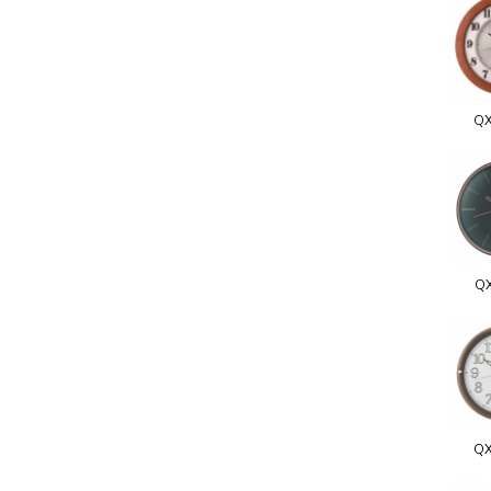
QX
Q
QX