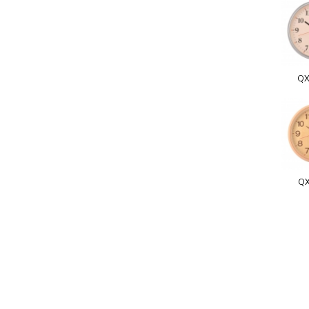
QX
QX