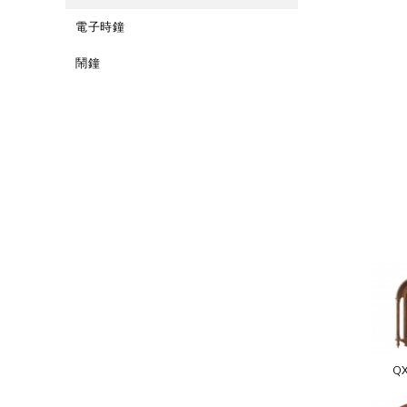
電子時鐘
鬧鐘
QX