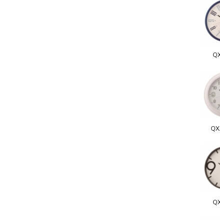
Q
QX
Q