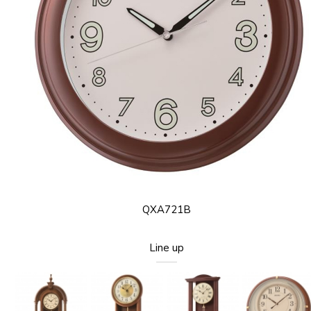
QXA721B
Line up